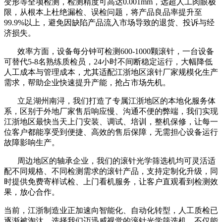
变形等全项检测，检测精度可高达0.001mm，远超人工肉眼极
限，从根本上杜绝漏检、误检问题，将产品良品率提升至
99.9%以上，避免因缺陷产品流入市场导致的退货、投诉与经
济损失。
效率方面，设备每分钟可检测600-1000颗滚针，一台设备
可替代5-8名熟练质检员，24小时不间断稳定运行，大幅降低
人工成本与管理成本，尤其适配江浙地区滚针厂家规模化生产
需求，帮助企业快速提升产能，抢占市场先机。
立足湖州南浔，我们打造了专属江浙地区的本地化服务体
系，区别于外地厂家售后响应慢、沟通不便的弊端，我们实现
江浙地区最快当天上门安装、调试、培训，整机保修，让每一
位客户都能享受到便捷、高效的售后保障，无需担心设备运行
故障影响生产。
周边地区的轴承企业，我们的滚针光学筛选机均可灵活适
配不同规格、不同检测需求的滚针产品，支持定制化升级，同
时提供免费寄样试检、上门看机服务，让客户直观看到检测效
果，放心合作。
当前，江浙制造业正加速向智能化、自动化转型，人工质检已
逐渐被淘汰。选择我们迈迅威视觉的滚针光学筛选机，不仅能